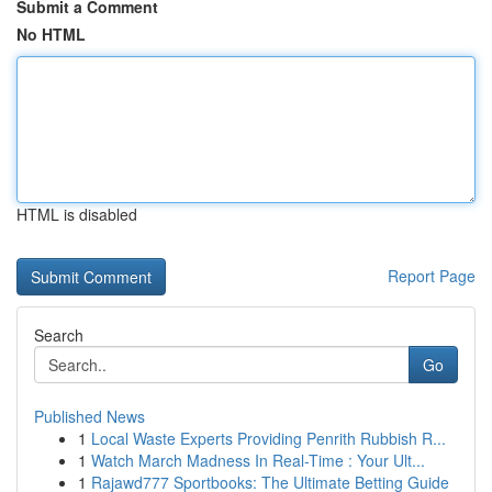
Submit a Comment
No HTML
HTML is disabled
Report Page
Search
Go
Published News
1
Local Waste Experts Providing Penrith Rubbish R...
1
Watch March Madness In Real-Time : Your Ult...
1
Rajawd777 Sportbooks: The Ultimate Betting Guide