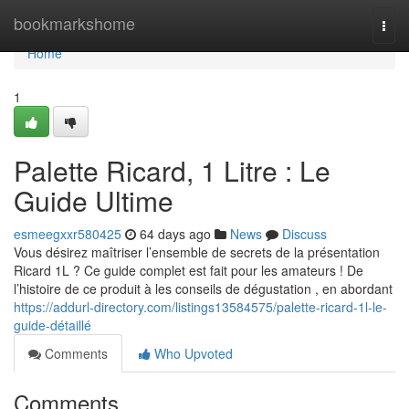
Home
bookmarkshome
Togg
navi
Home
1
Palette Ricard, 1 Litre : Le
Guide Ultime
esmeegxxr580425
64 days ago
News
Discuss
Vous désirez maîtriser l’ensemble de secrets de la présentation
Ricard 1L ? Ce guide complet est fait pour les amateurs ! De
l’histoire de ce produit à les conseils de dégustation , en abordant
https://addurl-directory.com/listings13584575/palette-ricard-1l-le-
guide-détaillé
Comments
Who Upvoted
Comments