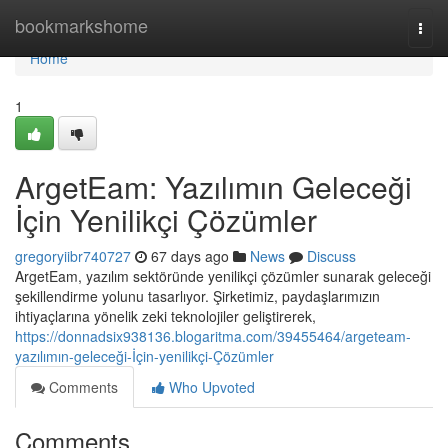
Home
bookmarkshome
Togg
navi
Home
1
ArgetEam: Yazılımın Geleceği
İçin Yenilikçi Çözümler
gregoryiibr740727
67 days ago
News
Discuss
ArgetEam, yazılım sektöründe yenilikçi çözümler sunarak geleceği
şekillendirme yolunu tasarlıyor. Şirketimiz, paydaşlarımızın
ihtiyaçlarına yönelik zeki teknolojiler geliştirerek,
https://donnadsix938136.blogaritma.com/39455464/argeteam-
yazılımın-geleceği-İçin-yenilikçi-Çözümler
Comments
Who Upvoted
Comments