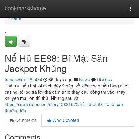
Home
bookmarkshome
Togg
navi
Home
1
Nổ Hũ EE88: Bí Mật Săn
Jackpot Khủng
tomaswtmp289434
66 days ago
News
Discuss
Thật ra, nếu hỏi tôi cách đây 2 năm về việc chọn nền tảng chơi
casino, tôi sẽ trả lời khá cảm tính: thấy đâu đông thì vào, thấy
khuyến mãi lớn thì thử. Nhưng sau vài
https://socialrator.com/story12881572/nổ-hũ-ee88-hé-lộ-săn-
thưởng-lớn
Comments
Who Upvoted
Comments