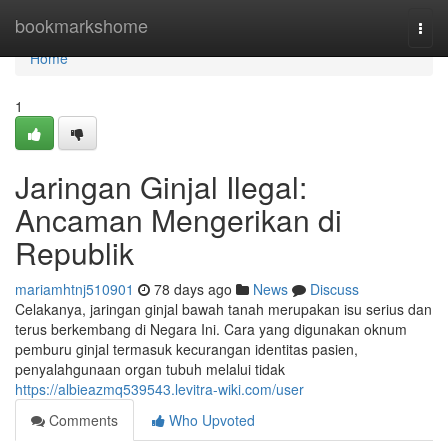
Home
bookmarkshome
Togg
navi
Home
1
Jaringan Ginjal Ilegal:
Ancaman Mengerikan di
Republik
mariamhtnj510901
78 days ago
News
Discuss
Celakanya, jaringan ginjal bawah tanah merupakan isu serius dan
terus berkembang di Negara Ini. Cara yang digunakan oknum
pemburu ginjal termasuk kecurangan identitas pasien,
penyalahgunaan organ tubuh melalui tidak
https://albieazmq539543.levitra-wiki.com/user
Comments
Who Upvoted