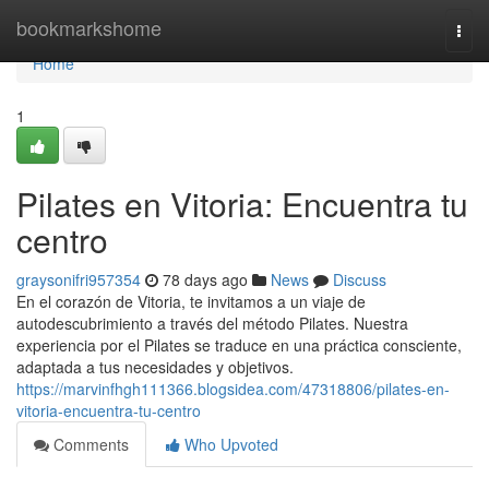
Home
bookmarkshome
Togg
navi
Home
1
Pilates en Vitoria: Encuentra tu
centro
graysonifri957354
78 days ago
News
Discuss
En el corazón de Vitoria, te invitamos a un viaje de
autodescubrimiento a través del método Pilates. Nuestra
experiencia por el Pilates se traduce en una práctica consciente,
adaptada a tus necesidades y objetivos.
https://marvinfhgh111366.blogsidea.com/47318806/pilates-en-
vitoria-encuentra-tu-centro
Comments
Who Upvoted