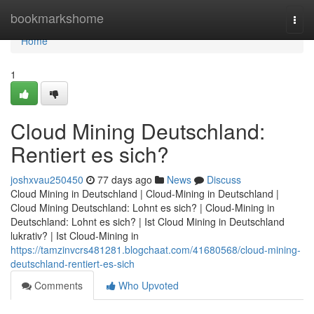
Home
bookmarkshome
Togg
navi
Home
1
Cloud Mining Deutschland:
Rentiert es sich?
joshxvau250450
77 days ago
News
Discuss
Cloud Mining in Deutschland | Cloud-Mining in Deutschland |
Cloud Mining Deutschland: Lohnt es sich? | Cloud-Mining in
Deutschland: Lohnt es sich? | Ist Cloud Mining in Deutschland
lukrativ? | Ist Cloud-Mining in
https://tamzinvcrs481281.blogchaat.com/41680568/cloud-mining-
deutschland-rentiert-es-sich
Comments
Who Upvoted