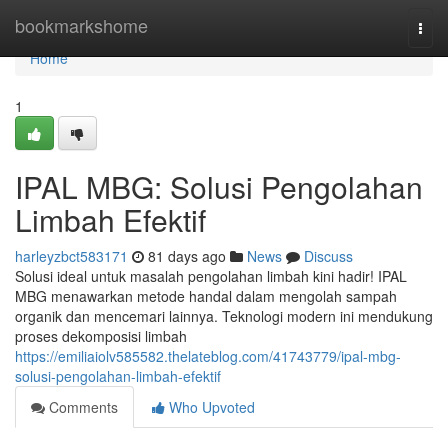
Home
bookmarkshome
Togg
navi
Home
1
IPAL MBG: Solusi Pengolahan
Limbah Efektif
harleyzbct583171
81 days ago
News
Discuss
Solusi ideal untuk masalah pengolahan limbah kini hadir! IPAL
MBG menawarkan metode handal dalam mengolah sampah
organik dan mencemari lainnya. Teknologi modern ini mendukung
proses dekomposisi limbah
https://emiliaiolv585582.thelateblog.com/41743779/ipal-mbg-
solusi-pengolahan-limbah-efektif
Comments
Who Upvoted