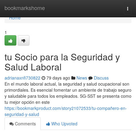
Home
bookmarkshome
Togg
navi
Home
1
tu Socio para la Seguridad y
Salud Laboral
adrianaxnfi730822
79 days ago
News
Discuss
En el mundo laboral actual, la seguridad y salud ocupacional son
primordiales. Es esencial fomentar un ambiente de trabajo seguro
y saludable para todos los empleados. SG-SST se presenta como
tu mejor opción en este
https://bookmarkproduct.com/story21072533/tu-compañero-en-
seguridad-y-salud
Comments
Who Upvoted