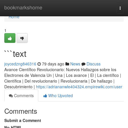
Home
bookmarkshome
Togg
navi
Home
1
```text
joycedzng846316
79 days ago
News
Discuss
Avance Científico Revolucionario: Nuevos Hallazgos sobre los
Electrones de Valencia Un | Una | Los avance | El | La científico |
Científica | Del revolucionario | Revolucionaria | De hallazgo |
Descubrimiento |
https://adriananwle404324.empirewiki.com/user
Comments
Who Upvoted
Comments
Submit a Comment
No HTML