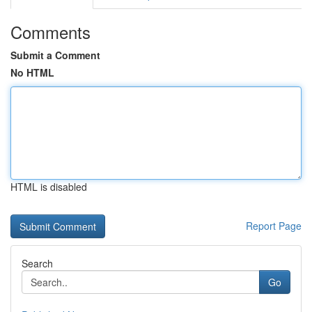
Comments
Submit a Comment
No HTML
HTML is disabled
Report Page
Search
Go