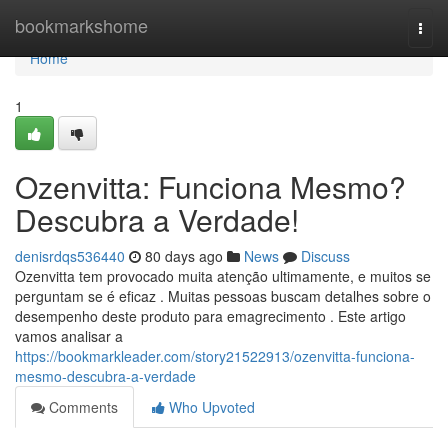
Home
bookmarkshome
Togg
navi
Home
1
Ozenvitta: Funciona Mesmo?
Descubra a Verdade!
denisrdqs536440
80 days ago
News
Discuss
Ozenvitta tem provocado muita atenção ultimamente, e muitos se
perguntam se é eficaz . Muitas pessoas buscam detalhes sobre o
desempenho deste produto para emagrecimento . Este artigo
vamos analisar a
https://bookmarkleader.com/story21522913/ozenvitta-funciona-
mesmo-descubra-a-verdade
Comments
Who Upvoted