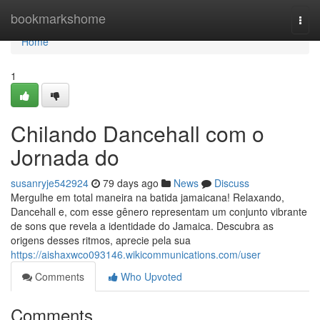
Home
bookmarkshome
Togg
navi
Home
1
Chilando Dancehall com o
Jornada do
susanryje542924
79 days ago
News
Discuss
Mergulhe em total maneira na batida jamaicana! Relaxando,
Dancehall e, com esse gênero representam um conjunto vibrante
de sons que revela a identidade do Jamaica. Descubra as
origens desses ritmos, aprecie pela sua
https://aishaxwco093146.wikicommunications.com/user
Comments
Who Upvoted
Comments