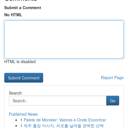
Submit a Comment
No HTML
HTML is disabled
Report Page
Search
Go
Published News
1
Palete de Monster: Valores e Onde Encontrar
1
제주 출장 마사지, 피로를 날려줄 완벽한 선택