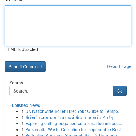
HTML is disabled
Report Page
Search
Go
Published News
1
UK Nationwide Boiler Hire: Your Guide to Tempo...
1
ทีเด็ดบ้านผลบอล วิเคราะห์ ตีแตก บอลเต็ง ชัวร์ๆ
1
Exploring cutting-edge computational techniques...
1
Parramatta Waste Collection for Dependable Resi...
1
Perfecting Audience Segmentation: A Thorough