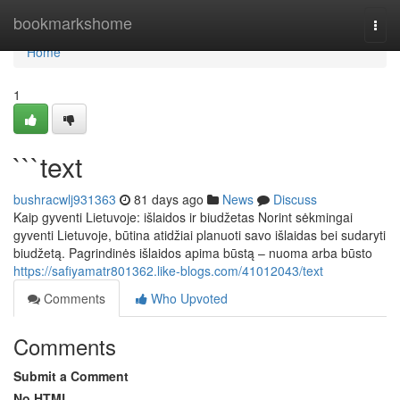
Home
bookmarkshome
Togg
navi
Home
1
```text
bushracwlj931363
81 days ago
News
Discuss
Kaip gyventi Lietuvoje: išlaidos ir biudžetas Norint sėkmingai
gyventi Lietuvoje, būtina atidžiai planuoti savo išlaidas bei sudaryti
biudžetą. Pagrindinės išlaidos apima būstą – nuoma arba būsto
https://safiyamatr801362.like-blogs.com/41012043/text
Comments
Who Upvoted
Comments
Submit a Comment
No HTML