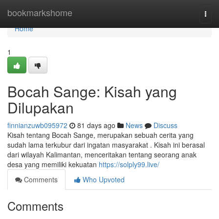
Home
bookmarkshome
Togg
navi
Home
1
Bocah Sange: Kisah yang
Dilupakan
finnianzuwb095972
81 days ago
News
Discuss
Kisah tentang Bocah Sange, merupakan sebuah cerita yang
sudah lama terkubur dari ingatan masyarakat . Kisah ini berasal
dari wilayah Kalimantan, menceritakan tentang seorang anak
desa yang memiliki kekuatan
https://solply99.live/
Comments
Who Upvoted
Comments