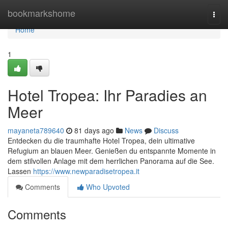
Home
bookmarkshome
Togg
navi
Home
1
Hotel Tropea: Ihr Paradies an
Meer
mayaneta789640
81 days ago
News
Discuss
Entdecken du die traumhafte Hotel Tropea, dein ultimative
Refugium an blauen Meer. Genießen du entspannte Momente in
dem stilvollen Anlage mit dem herrlichen Panorama auf die See.
Lassen
https://www.newparadisetropea.it
Comments
Who Upvoted
Comments