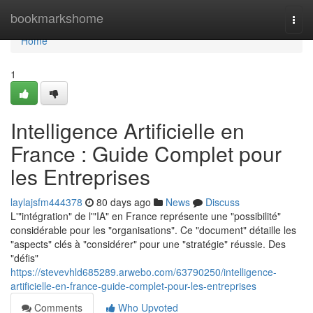
Home
bookmarkshome
Togg
navi
Home
1
Intelligence Artificielle en
France : Guide Complet pour
les Entreprises
laylajsfm444378
80 days ago
News
Discuss
L'"intégration" de l'"IA" en France représente une "possibilité"
considérable pour les "organisations". Ce "document" détaille les
"aspects" clés à "considérer" pour une "stratégie" réussie. Des
"défis"
https://stevevhld685289.arwebo.com/63790250/intelligence-
artificielle-en-france-guide-complet-pour-les-entreprises
Comments
Who Upvoted