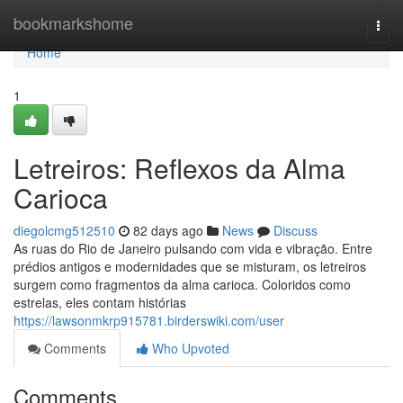
Home
bookmarkshome
Togg
navi
Home
1
Letreiros: Reflexos da Alma
Carioca
diegolcmg512510
82 days ago
News
Discuss
As ruas do Rio de Janeiro pulsando com vida e vibração. Entre
prédios antigos e modernidades que se misturam, os letreiros
surgem como fragmentos da alma carioca. Coloridos como
estrelas, eles contam histórias
https://lawsonmkrp915781.birderswiki.com/user
Comments
Who Upvoted
Comments