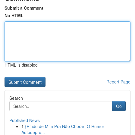
Submit a Comment
No HTML
HTML is disabled
Report Page
Search
Go
Published News
1
{Rindo de Mim Pra Não Chorar: O Humor
Autodepre...