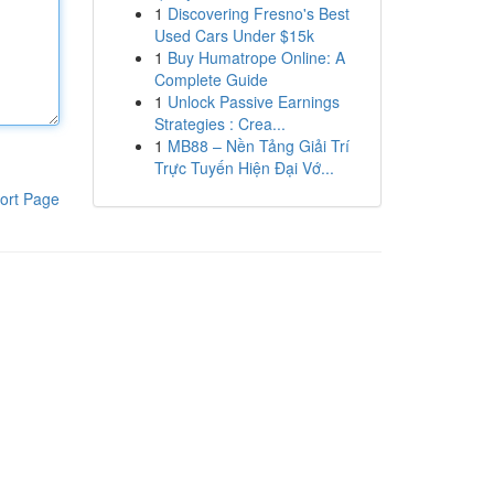
1
Discovering Fresno's Best
Used Cars Under $15k
1
Buy Humatrope Online: A
Complete Guide
1
Unlock Passive Earnings
Strategies : Crea...
1
MB88 – Nền Tảng Giải Trí
Trực Tuyến Hiện Đại Vớ...
ort Page