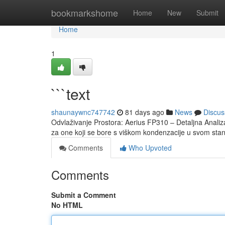
Home
bookmarkshome
Home
New
Submit
Home
1
```text
shaunaywnc747742
81 days ago
News
Discus
Odvlaživanje Prostora: Aerius FP310 – Detaljna Analiz
za one koji se bore s viškom kondenzacije u svom stan
Comments
Who Upvoted
Comments
Submit a Comment
No HTML