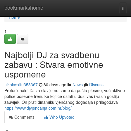
Home
bookmarkshome
Togg
navi
Home
1
Najbolji DJ za svadbenu
zabavu : Stvara emotivne
uspomene
nikolasxifu358367
80 days ago
News
Discuss
Profesionalni DJ za slavlje ne samo da pušta pjesme, već aktivno
potiče posebne trenutke koji će ostati u duši vas i vaših gostiju
zauvijek. On prati dinamiku vjenčanog događaja i prilagođava
https://www.djvjencanja.com.hr/blog/
Comments
Who Upvoted