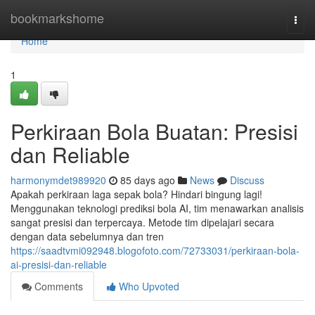
Home
bookmarkshome
Togg
navi
Home
1
Perkiraan Bola Buatan: Presisi
dan Reliable
harmonymdet989920
85 days ago
News
Discuss
Apakah perkiraan laga sepak bola? Hindari bingung lagi!
Menggunakan teknologi prediksi bola AI, tim menawarkan analisis
sangat presisi dan terpercaya. Metode tim dipelajari secara
dengan data sebelumnya dan tren
https://saadtvmi092948.blogofoto.com/72733031/perkiraan-bola-
ai-presisi-dan-reliable
Comments
Who Upvoted