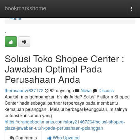
Home
bookmarkshome
Togg
navi
Home
1
Solusi Toko Shopee Center :
Jawaban Optimal Pada
Perusahaan Anda
theresaanvr637172
82 days ago
News
Discuss
Apakah mengembangkan bisnis Anda? Solusi Platform Shopee
Center hadir sebagai partner terpercaya pada membantu
kemajuan pelanggan . Melalui berbagai keunggulan, misalnya
potensi konsumen yang
https://orangebookmarks.com/story21467264/solusi-shopee-
plaza-jawaban-utuh-pada-perusahaan-pelanggan
Comments
Who Upvoted