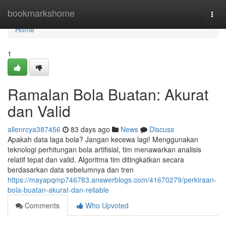
Home
bookmarkshome
Togg
navi
Home
1
Ramalan Bola Buatan: Akurat
dan Valid
allenrcya387456
83 days ago
News
Discuss
Apakah data laga bola? Jangan kecewa lagi! Menggunakan
teknologi perhitungan bola artifisial, tim menawarkan analisis
relatif tepat dan valid. Algoritma tim ditingkatkan secara
berdasarkan data sebelumnya dan tren
https://mayapqmp746783.answerblogs.com/41670279/perkiraan-
bola-buatan-akurat-dan-reliable
Comments
Who Upvoted