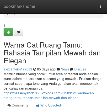
Home
bookmarkshome
Togg
navi
Home
1
Warna Cat Ruang Tamu:
Rahasia Tampilan Mewah dan
Elegan
alexiameim177639
85 days ago
News
Discuss
Memilih nuansa yang cocok untuk area bersantai Anda adalah
kunci dalam menciptakan suasana yang mewah . Pikirkan dengan
cermat seperti apa tone yang Anda gunakan akan membentuk
pencahayaan ruangan dan
https://hassanyllr591850.xzblogs.com/81583124/warna-cat-
ruang-tamu-rahasia-tampilan-mewah-dan-elegan
Comments
Who Upvoted