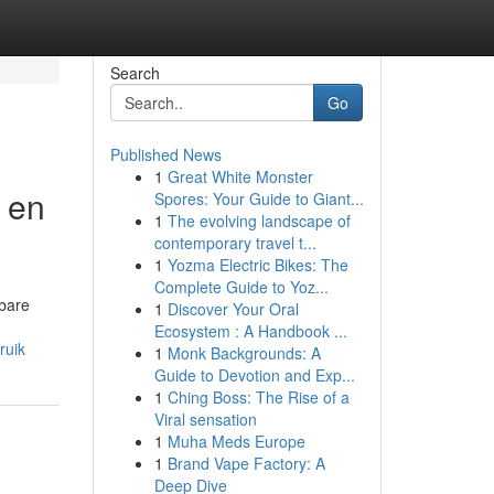
Search
Go
Published News
1
Great White Monster
r en
Spores: Your Guide to Giant...
1
The evolving landscape of
contemporary travel t...
1
Yozma Electric Bikes: The
Complete Guide to Yoz...
nbare
1
Discover Your Oral
Ecosystem : A Handbook ...
ruik
1
Monk Backgrounds: A
Guide to Devotion and Exp...
1
Ching Boss: The Rise of a
Viral sensation
1
Muha Meds Europe
1
Brand Vape Factory: A
Deep Dive