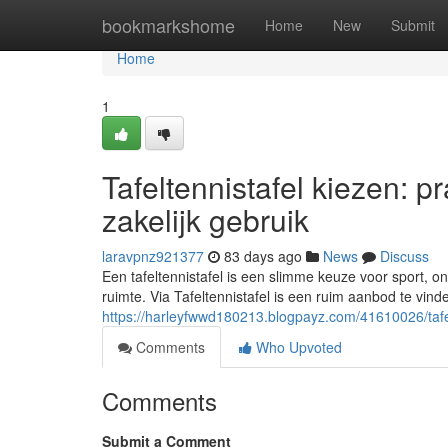
Home
bookmarkshome
Home
New
Submit
Home
1
Tafeltennistafel kiezen: p
zakelijk gebruik
laravpnz921377
83 days ago
News
Discuss
Een tafeltennistafel is een slimme keuze voor sport, o
ruimte. Via Tafeltennistafel is een ruim aanbod te vin
https://harleyfwwd180213.blogpayz.com/41610026/tafelt
Comments
Who Upvoted
Comments
Submit a Comment