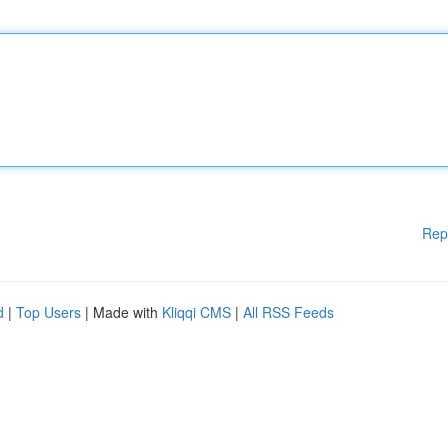
Rep
d
|
Top Users
| Made with
Kliqqi CMS
|
All RSS Feeds