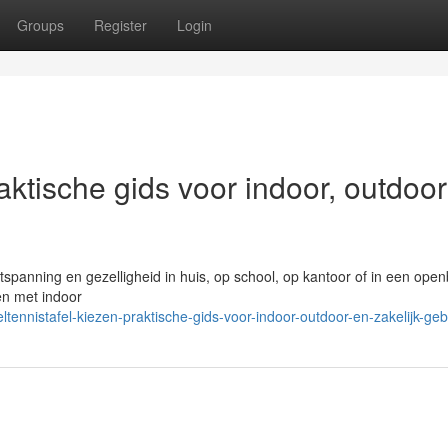
Groups
Register
Login
raktische gids voor indoor, outdoo
ntspanning en gezelligheid in huis, op school, op kantoor of in een ope
den met indoor
ennistafel-kiezen-praktische-gids-voor-indoor-outdoor-en-zakelijk-geb