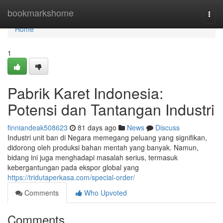
Home
bookmarkshome
Togg
navi
Home
1
Pabrik Karet Indonesia:
Potensi dan Tantangan Industri
finniandeak508623
81 days ago
News
Discuss
Industri unit ban di Negara memegang peluang yang signifikan,
didorong oleh produksi bahan mentah yang banyak. Namun,
bidang ini juga menghadapi masalah serius, termasuk
kebergantungan pada ekspor global yang
https://tridutaperkasa.com/special-order/
Comments
Who Upvoted
Comments