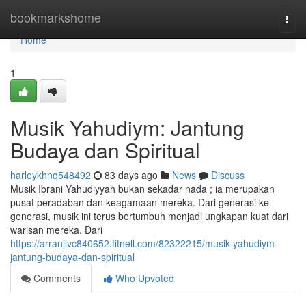
Home
bookmarkshome
Togg
navi
Home
1
Musik Yahudiym: Jantung
Budaya dan Spiritual
harleykhnq548492
83 days ago
News
Discuss
Musik Ibrani Yahudiyyah bukan sekadar nada ; ia merupakan
pusat peradaban dan keagamaan mereka. Dari generasi ke
generasi, musik ini terus bertumbuh menjadi ungkapan kuat dari
warisan mereka. Dari
https://arranjlvc840652.fitnell.com/82322215/musik-yahudiym-
jantung-budaya-dan-spiritual
Comments
Who Upvoted