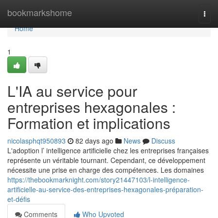
Home
bookmarkshome
Togg
navi
Home
1
L'IA au service pour
entreprises hexagonales :
Formation et implications
nicolasphqt950893
82 days ago
News
Discuss
L'adoption l’ intelligence artificielle chez les entreprises françaises
représente un véritable tournant. Cependant, ce développement
nécessite une prise en charge des compétences. Les domaines
https://thebookmarknight.com/story21447103/l-intelligence-
artificielle-au-service-des-entreprises-hexagonales-préparation-
et-défis
Comments
Who Upvoted