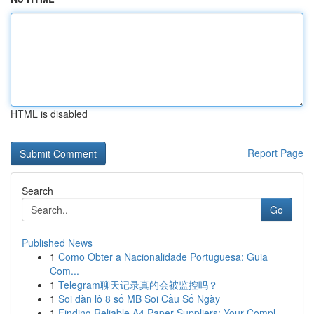
HTML is disabled
Report Page
Search
Go
Published News
1
Como Obter a Nacionalidade Portuguesa: Guia
Com...
1
Telegram聊天记录真的会被监控吗？
1
Soi dàn lô 8 số MB Soi Cầu Số Ngày
1
Finding Reliable A4 Paper Suppliers: Your Compl...