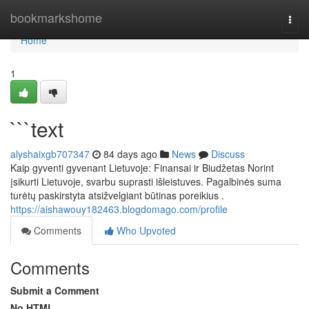
Home
bookmarkshome
Togg
navi
Home
1
```text
alyshaixgb707347
84 days ago
News
Discuss
Kaip gyventi gyvenant Lietuvoje: Finansai ir Biudžetas Norint
įsikurti Lietuvoje, svarbu suprasti išleistuves. Pagalbinės suma
turėtų paskirstyta atsižvelgiant būtinas poreikius .
https://aishawouy182463.blogdomago.com/profile
Comments
Who Upvoted
Comments
Submit a Comment
No HTML