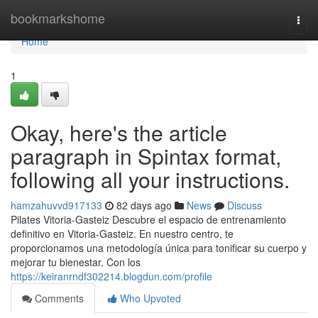
Home
bookmarkshome
Togg
navi
Home
1
Okay, here's the article
paragraph in Spintax format,
following all your instructions.
hamzahuvvd917133
82 days ago
News
Discuss
Pilates Vitoria-Gasteiz Descubre el espacio de entrenamiento
definitivo en Vitoria-Gasteiz. En nuestro centro, te
proporcionamos una metodología única para tonificar su cuerpo y
mejorar tu bienestar. Con los
https://keiranrndf302214.blogdun.com/profile
Comments
Who Upvoted