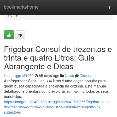
Home
bookmarkshome
Togg
navi
Home
1
Frigobar Consul de trezentos e
trinta e quatro Litros: Guia
Abrangente e Dicas
isaiahrqgo181930
85 days ago
News
Discuss
A refrigerador Consul de 334 litros é uma opção popular para
quem busca capacidade e eficiência na cozinha. Este manual
detalhado te orientará como explorar ao máximo todos os seus
benefícios,
https://imogennlhc462783.bloggip.com/41720855/frigobar-consul-
de-trezentos-e-trinta-e-quatro-litros-tutorial-abrangente-e-
sugestões