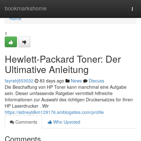
Home
bookmarkshome
Togg
navi
Home
1
Hewlett-Packard Toner: Der
Ultimative Anleitung
fayrahj553032
83 days ago
News
Discuss
Die Beschaffung von HP Toner kann manchmal eine Aufgabe
sein. Dieser umfassende Ratgeber vermittelt hilfreiche
Informationen zur Auswahl des richtigen Druckersatzes für Ihren
HP Laserdrucker . Wir
https://sidneyldkm129176.smblogsites.com/profile
Comments
Who Upvoted
Comments