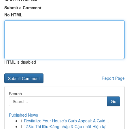
Submit a Comment
No HTML
HTML is disabled
Report Page
Search
Go
Published News
1
Revitalize Your House's Curb Appeal: A Guid...
1
123b: Tài liệu Đăng nhập & Cập nhật Hiện tại