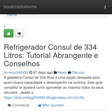
Home
bookmarkshome
Togg
navi
Home
1
Refrigerador Consul de 334
Litros: Tutorial Abrangente e
Conselhos
jimneuu946950
87 days ago
News
Discuss
A geladeira Consul de 334 litros é uma opção desejada para
quem busca capacidade e desempenho na cozinha. Este guia
completo te ajudará como aproveitar ao máximo todos os seus
recursos , desde a
https://deaconwagj234680.blogginaway.com/profile
Comments
Who Upvoted