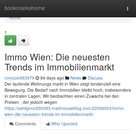
Home
bookmarkshome
Togg
navi
Home
1
Immo Wien: Die neuesten
Trends im Immobilienmarkt
rorycoix683979
84 days ago
News
Discuss
Der laufende Wohnungs markt in Wien zeigt tendenziell eine
Bewegung. Die Bedarf nach Immobilien bleibt hoch, insbesondere
in zentralen Lagen. Wir beobachten einen Zuwachs bei den
Preisen , der jedoch wegen
https://sahilgnuc930393.madmouseblog.com/22036003/immo-
wien-die-neuesten-trends-im-immobilienmarkt
Comments
Who Upvoted