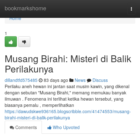
Home
bookmarkshome
Togg
navi
Home
1
Musang Birahi: Misteri di Balik
Perilakunya
dillandtfd575485
83 days ago
News
Discuss
Perilaku aneh hewan ini jantan saat musim kawin, yang dikenal
dengan sebutan "Musang Birahi," memang memukau banyak
ilmuwan . Fenomena ini terlihat ketika hewan tersebut, yang
biasanya pemalu , memperlihatkan
https://dawudskwe936165.blogscribble.com/41474553/musang-
birahi-misteri-di-balik-perilakunya
Comments
Who Upvoted