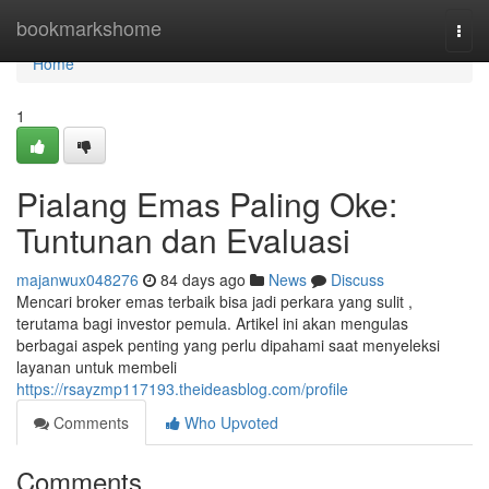
Home
bookmarkshome
Togg
navi
Home
1
Pialang Emas Paling Oke:
Tuntunan dan Evaluasi
majanwux048276
84 days ago
News
Discuss
Mencari broker emas terbaik bisa jadi perkara yang sulit ,
terutama bagi investor pemula. Artikel ini akan mengulas
berbagai aspek penting yang perlu dipahami saat menyeleksi
layanan untuk membeli
https://rsayzmp117193.theideasblog.com/profile
Comments
Who Upvoted
Comments