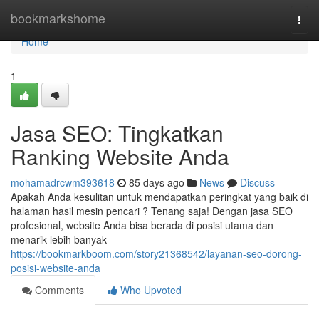
Home
bookmarkshome
Togg
navi
Home
1
Jasa SEO: Tingkatkan
Ranking Website Anda
mohamadrcwm393618
85 days ago
News
Discuss
Apakah Anda kesulitan untuk mendapatkan peringkat yang baik di
halaman hasil mesin pencari ? Tenang saja! Dengan jasa SEO
profesional, website Anda bisa berada di posisi utama dan
menarik lebih banyak
https://bookmarkboom.com/story21368542/layanan-seo-dorong-
posisi-website-anda
Comments
Who Upvoted