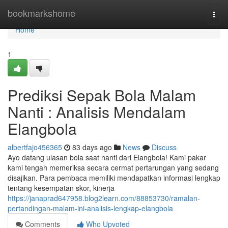
Home
bookmarkshome
Togg
navi
Home
1
Prediksi Sepak Bola Malam
Nanti : Analisis Mendalam
Elangbola
albertfajo456365
83 days ago
News
Discuss
Ayo datang ulasan bola saat nanti dari Elangbola! Kami pakar
kami tengah memeriksa secara cermat pertarungan yang sedang
disajikan. Para pembaca memiliki mendapatkan informasi lengkap
tentang kesempatan skor, kinerja
https://janaprad647958.blog2learn.com/88853730/ramalan-
pertandingan-malam-ini-analisis-lengkap-elangbola
Comments
Who Upvoted