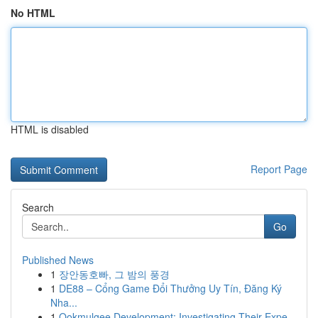
No HTML
HTML is disabled
Report Page
Search
Go
Published News
1
장안동호빠, 그 밤의 풍경
1
DE88 – Cổng Game Đổi Thưởng Uy Tín, Đăng Ký
Nha...
1
Ookmulgee Development: Investigating Their Expe...