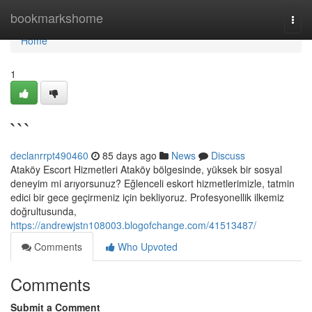
Home
bookmarkshome
Togg
navi
Home
1
```
declanrrpt490460
85 days ago
News
Discuss
Ataköy Escort Hizmetleri Ataköy bölgesinde, yüksek bir sosyal
deneyim mi arıyorsunuz? Eğlenceli eskort hizmetlerimizle, tatmin
edici bir gece geçirmeniz için bekliyoruz. Profesyonellik ilkemiz
doğrultusunda,
https://andrewjstn108003.blogofchange.com/41513487/
Comments
Who Upvoted
Comments
Submit a Comment