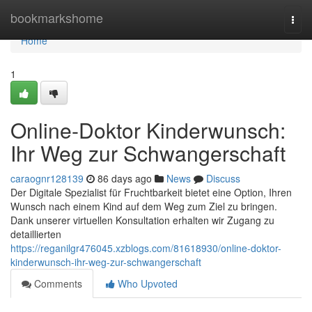
Home
bookmarkshome
Togg
navi
Home
1
Online-Doktor Kinderwunsch:
Ihr Weg zur Schwangerschaft
caraognr128139
86 days ago
News
Discuss
Der Digitale Spezialist für Fruchtbarkeit bietet eine Option, Ihren
Wunsch nach einem Kind auf dem Weg zum Ziel zu bringen.
Dank unserer virtuellen Konsultation erhalten wir Zugang zu
detaillierten
https://reganilgr476045.xzblogs.com/81618930/online-doktor-
kinderwunsch-ihr-weg-zur-schwangerschaft
Comments
Who Upvoted