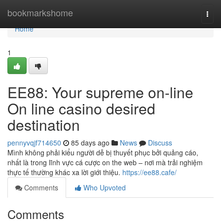
Home
bookmarkshome
Togg
navi
Home
1
EE88: Your supreme on-line
On line casino desired
destination
pennyvqjf714650
85 days ago
News
Discuss
Mình không phải kiểu người dễ bị thuyết phục bởi quảng cáo,
nhất là trong lĩnh vực cá cược on the web – nơi mà trải nghiệm
thực tế thường khác xa lời giới thiệu.
https://ee88.cafe/
Comments
Who Upvoted
Comments