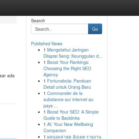
Search
Go
Published News
1
Mengetahui Jaringan
Dilapisi Seng: Keunggulan d...
1
Boost Your Rankings:
Choosing the Right SEO
Agency
sar ada
1
Fortunabola: Panduan
Detail untuk Orang Baru
1
Commander de la
substance sur internet au
pays ...
1
Boost Your SEO: A Simple
Guide to Backlinks
1
AI: Your New Wellbeing
Companion
1
ผลบอลล่าสุด อัปเดต รายงาน