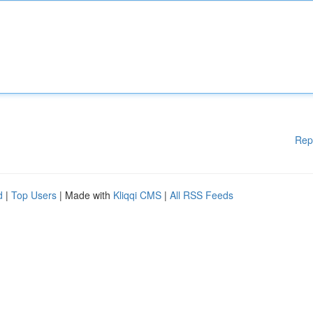
Rep
d
|
Top Users
| Made with
Kliqqi CMS
|
All RSS Feeds