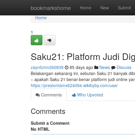
Home
bookmarkshome
Home
New
Submit
Home
1
Saku21: Platform Judi Di
zaynfzmn260838
85 days ago
News
Discuss
Belakangan sekarang ini, sebutan Saku 21 banyak dib
– apakah Saku 21 benar-benar platform judi online ya
https://prestontamx624094.wikibyby.com/user
Comments
Who Upvoted
Comments
Submit a Comment
No HTML