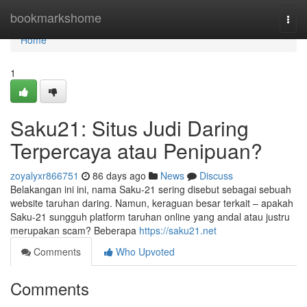
Home
bookmarkshome
Togg
navi
Home
1
Saku21: Situs Judi Daring
Terpercaya atau Penipuan?
zoyalyxr866751
86 days ago
News
Discuss
Belakangan ini ini, nama Saku-21 sering disebut sebagai sebuah
website taruhan daring. Namun, keraguan besar terkait – apakah
Saku-21 sungguh platform taruhan online yang andal atau justru
merupakan scam? Beberapa
https://saku21.net
Comments
Who Upvoted
Comments