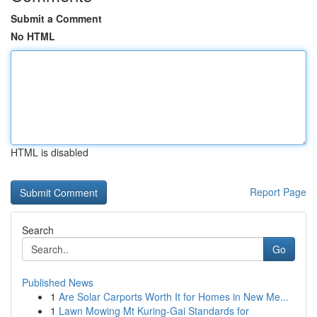
Submit a Comment
No HTML
HTML is disabled
Report Page
Search
Go
Published News
1
Are Solar Carports Worth It for Homes in New Me...
1
Lawn Mowing Mt Kuring-Gai Standards for