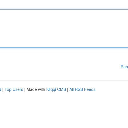
Rep
d
|
Top Users
| Made with
Kliqqi CMS
|
All RSS Feeds