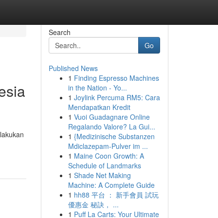
Search
Go
Published News
1
Finding Espresso Machines
esia
in the Nation - Yo...
1
Joylink Percuma RM5: Cara
Mendapatkan Kredit
1
Vuoi Guadagnare Online
Regalando Valore? La Gui...
ilakukan
1
{Medizinische Substanzen
Mdiclazepam-Pulver im ...
1
Maine Coon Growth: A
Schedule of Landmarks
1
Shade Net Making
Machine: A Complete Guide
1
hh88 平台 ： 新手會員 試玩
優惠金 秘訣， ...
1
Puff La Carts: Your Ultimate