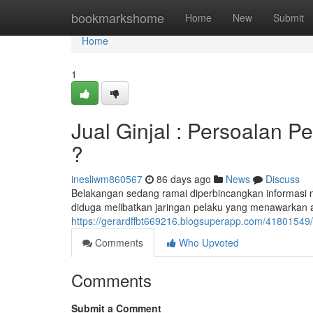
Home
bookmarkshome
Home
New
Submit
Home
1
Jual Ginjal : Persoalan 
?
inesliwm860567
86 days ago
News
Discuss
Belakangan sedang ramai diperbincangkan informasi meng
diduga melibatkan jaringan pelaku yang menawarkan 
https://gerardffbt669216.blogsuperapp.com/41801549/l
Comments
Who Upvoted
Comments
Submit a Comment