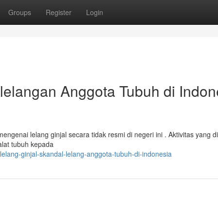
Groups
Register
Login
Pelelangan Anggota Tubuh di Indon
enai lelang ginjal secara tidak resmi di negeri ini . Aktivitas yang d
alat tubuh kepada
elang-ginjal-skandal-lelang-anggota-tubuh-di-indonesia