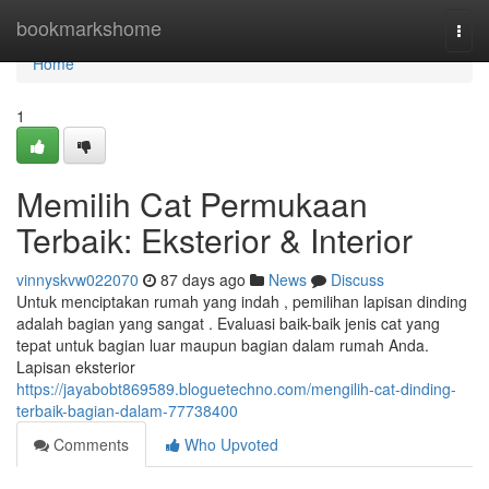
Home
bookmarkshome
Togg
navi
Home
1
Memilih Cat Permukaan
Terbaik: Eksterior & Interior
vinnyskvw022070
87 days ago
News
Discuss
Untuk menciptakan rumah yang indah , pemilihan lapisan dinding
adalah bagian yang sangat . Evaluasi baik-baik jenis cat yang
tepat untuk bagian luar maupun bagian dalam rumah Anda.
Lapisan eksterior
https://jayabobt869589.bloguetechno.com/mengilih-cat-dinding-
terbaik-bagian-dalam-77738400
Comments
Who Upvoted