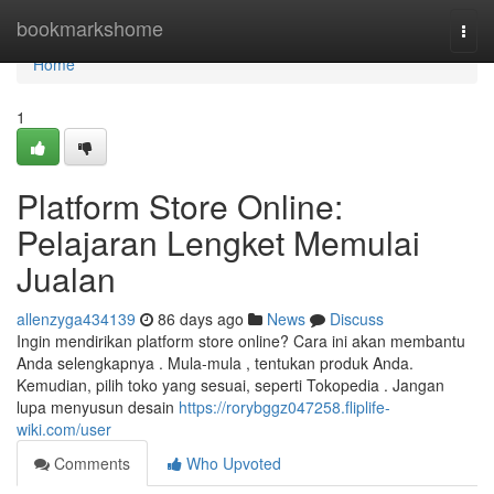
Home
bookmarkshome
Togg
navi
Home
1
Platform Store Online:
Pelajaran Lengket Memulai
Jualan
allenzyga434139
86 days ago
News
Discuss
Ingin mendirikan platform store online? Cara ini akan membantu
Anda selengkapnya . Mula-mula , tentukan produk Anda.
Kemudian, pilih toko yang sesuai, seperti Tokopedia . Jangan
lupa menyusun desain
https://rorybggz047258.fliplife-
wiki.com/user
Comments
Who Upvoted