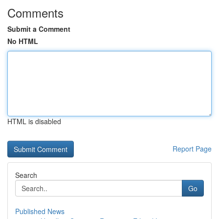
Comments
Submit a Comment
No HTML
HTML is disabled
Report Page
Search
Go
Published News