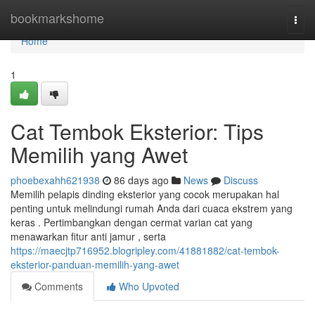
Home
bookmarkshome
Togg
navi
Home
1
Cat Tembok Eksterior: Tips
Memilih yang Awet
phoebexahh621938
86 days ago
News
Discuss
Memilih pelapis dinding eksterior yang cocok merupakan hal
penting untuk melindungi rumah Anda dari cuaca ekstrem yang
keras . Pertimbangkan dengan cermat varian cat yang
menawarkan fitur anti jamur , serta
https://maecjtp716952.blogripley.com/41881882/cat-tembok-
eksterior-panduan-memilih-yang-awet
Comments
Who Upvoted