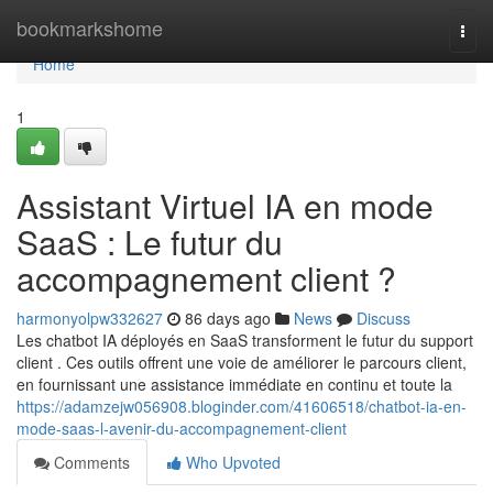
Home
bookmarkshome
Togg
navi
Home
1
Assistant Virtuel IA en mode
SaaS : Le futur du
accompagnement client ?
harmonyolpw332627
86 days ago
News
Discuss
Les chatbot IA déployés en SaaS transforment le futur du support
client . Ces outils offrent une voie de améliorer le parcours client,
en fournissant une assistance immédiate en continu et toute la
https://adamzejw056908.bloginder.com/41606518/chatbot-ia-en-
mode-saas-l-avenir-du-accompagnement-client
Comments
Who Upvoted